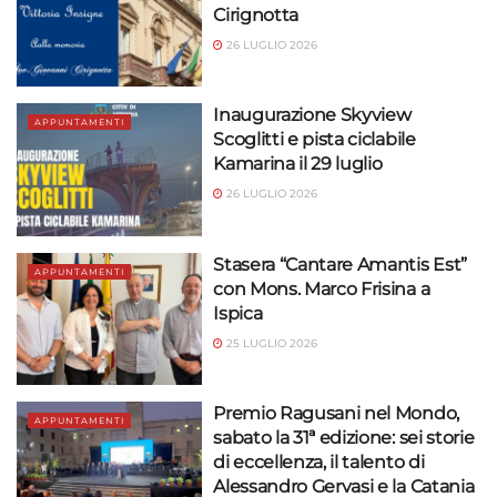
Cirignotta
26 LUGLIO 2026
Inaugurazione Skyview
APPUNTAMENTI
Scoglitti e pista ciclabile
Kamarina il 29 luglio
26 LUGLIO 2026
Stasera “Cantare Amantis Est”
APPUNTAMENTI
con Mons. Marco Frisina a
Ispica
25 LUGLIO 2026
Premio Ragusani nel Mondo,
APPUNTAMENTI
sabato la 31ª edizione: sei storie
di eccellenza, il talento di
Alessandro Gervasi e la Catania