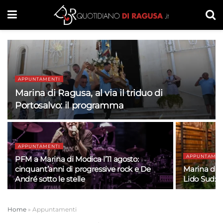
APPUNTAMENTI
Marina di Ragusa, al via il triduo di
Portosalvo: il programma
APPUNTAMENTI
APPUNTAMEN
PFM a Marina di Modica l’11 agosto:
cinquant’anni di progressive rock e De
Marina di M
André sotto le stelle
Lido Sud: t
Home
»
Appuntamenti