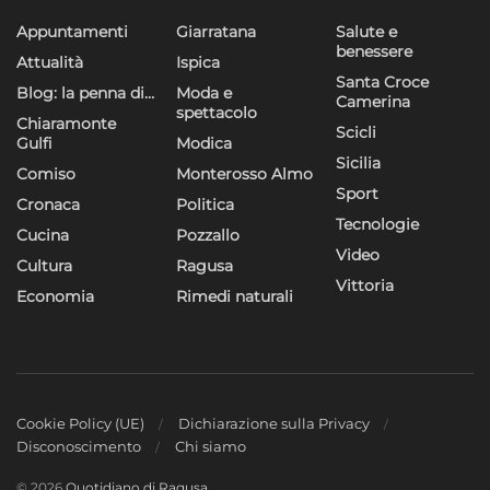
Appuntamenti
Giarratana
Salute e
benessere
Attualità
Ispica
Santa Croce
Blog: la penna di…
Moda e
Camerina
spettacolo
Chiaramonte
Scicli
Gulfi
Modica
Sicilia
Comiso
Monterosso Almo
Sport
Cronaca
Politica
Tecnologie
Cucina
Pozzallo
Video
Cultura
Ragusa
Vittoria
Economia
Rimedi naturali
Cookie Policy (UE)
Dichiarazione sulla Privacy
Disconoscimento
Chi siamo
© 2026
Quotidiano di Ragusa