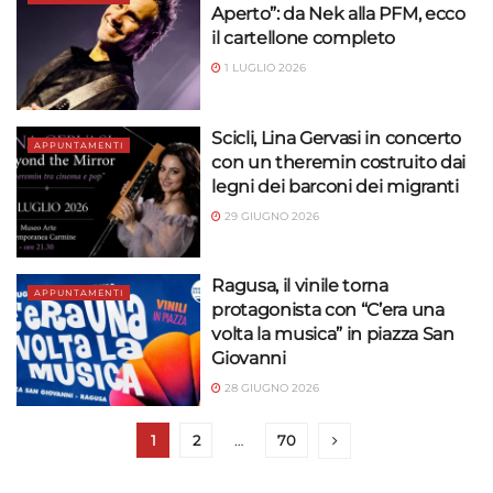
Aperto”: da Nek alla PFM, ecco
il cartellone completo
1 LUGLIO 2026
Scicli, Lina Gervasi in concerto
APPUNTAMENTI
con un theremin costruito dai
legni dei barconi dei migranti
29 GIUGNO 2026
Ragusa, il vinile torna
APPUNTAMENTI
protagonista con “C’era una
volta la musica” in piazza San
Giovanni
28 GIUGNO 2026
1
2
…
70