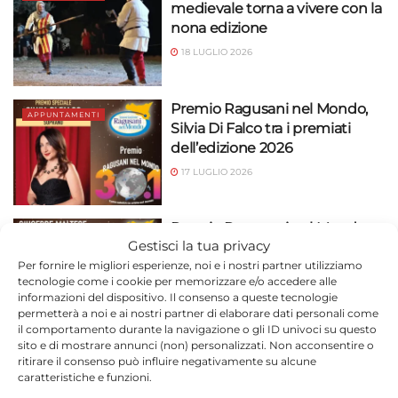
medievale torna a vivere con la
nona edizione
18 LUGLIO 2026
Premio Ragusani nel Mondo,
APPUNTAMENTI
Silvia Di Falco tra i premiati
dell’edizione 2026
17 LUGLIO 2026
Premio Ragusani nel Mondo,
APPUNTAMENTI
Gestisci la tua privacy
Giuseppe Maltese tra i premiati
Per fornire le migliori esperienze, noi e i nostri partner utilizziamo
dell’edizione 2025
tecnologie come i cookie per memorizzare e/o accedere alle
15 LUGLIO 2026
informazioni del dispositivo. Il consenso a queste tecnologie
permetterà a noi e ai nostri partner di elaborare dati personali come
il comportamento durante la navigazione o gli ID univoci su questo
sito e di mostrare annunci (non) personalizzati. Non acconsentire o
Ignazio Giardina premiato ai
APPUNTAMENTI
ritirare il consenso può influire negativamente su alcune
Ragusani nel Mondo 2026
caratteristiche e funzioni.
15 LUGLIO 2026