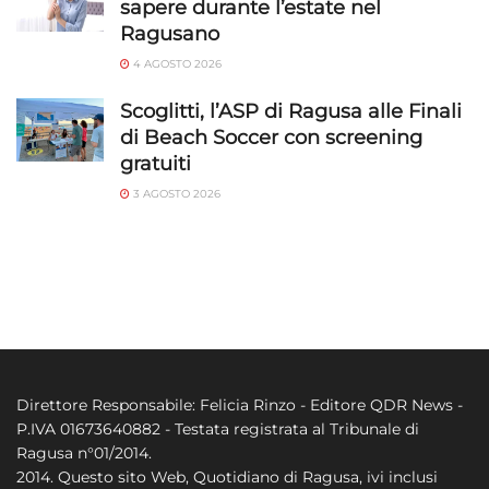
sapere durante l’estate nel
Ragusano
4 AGOSTO 2026
Scoglitti, l’ASP di Ragusa alle Finali
di Beach Soccer con screening
gratuiti
3 AGOSTO 2026
Direttore Responsabile: Felicia Rinzo - Editore QDR News -
P.IVA 01673640882 - Testata registrata al Tribunale di
Ragusa n°01/2014.
2014. Questo sito Web, Quotidiano di Ragusa, ivi inclusi