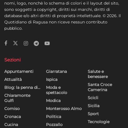
nomi, logo, nonchè lo schema di colori e il layout del sito,
sono soggetti a copyright, diritti sui marchi, diritti di
database e/o altri diritti di proprietà intellettuale. © 2026. Il
Quotidiano di Ragusa non riceve nessun contributo
pubblico.
Sezioni
Appuntamenti
Giarratana
Salute e
benessere
Attualità
Ispica
Santa Croce
Blog: la penna di…
Moda e
Camerina
spettacolo
Chiaramonte
Scicli
Gulfi
Modica
Sicilia
Comiso
Monterosso Almo
Sport
Cronaca
Politica
Tecnologie
Cucina
Pozzallo