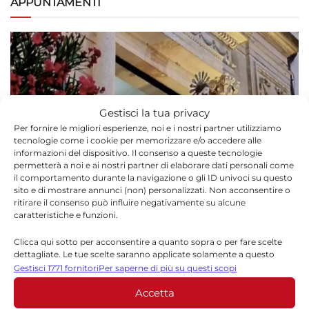
APPUNTAMENTI
Gestisci la tua privacy
Per fornire le migliori esperienze, noi e i nostri partner utilizziamo
tecnologie come i cookie per memorizzare e/o accedere alle
informazioni del dispositivo. Il consenso a queste tecnologie
permetterà a noi e ai nostri partner di elaborare dati personali come
il comportamento durante la navigazione o gli ID univoci su questo
sito e di mostrare annunci (non) personalizzati. Non acconsentire o
ritirare il consenso può influire negativamente su alcune
caratteristiche e funzioni.
APPUNTAMENTI
Clicca qui sotto per acconsentire a quanto sopra o per fare scelte
Santissimo Salvatore a Chiaramonte Gulfi, la
dettagliate. Le tue scelte saranno applicate solamente a questo
sito. È possibile modificare le impostazioni in qualsiasi momento,
processione e il programma completo
Gestisci 1771 fornitori
Per saperne di più su questi scopi
compreso il ritiro del consenso, utilizzando i pulsanti della Cookie
5 AGOSTO 2026
Accetta
Policy o cliccando sul pulsante di gestione del consenso nella parte
inferiore dello schermo.